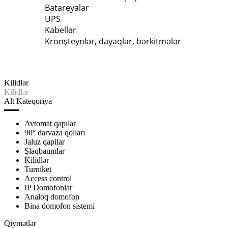
Batareyalar
UPS
Kabellər
Kronşteynlər, dayaqlar, bərkitmələr
Kilidlər
Kilidlər
Alt Kateqoriya
Avtomat qapılar
90° darvaza qolları
Jaluz qapilar
Şlaqbaumlar
Kilidlər
Turniket
Access control
IP Domofonlar
Analoq domofon
Bina domofon sistemi
Qiymətlər