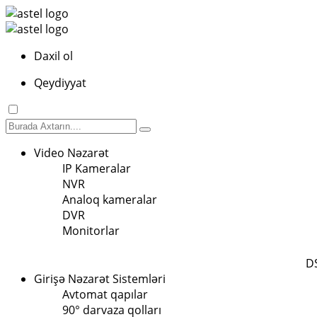
Daxil ol
Qeydiyyat
Video Nəzarət
IP Kameralar
NVR
Analoq kameralar
DVR
Monitorlar
D
Girişə Nəzarət Sistemləri
Avtomat qapılar
90° darvaza qolları