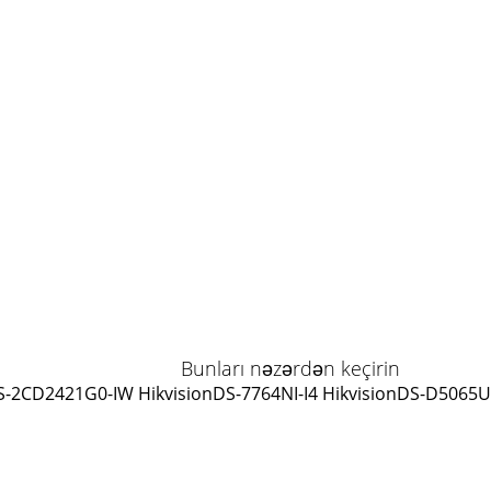
Bunları nəzərdən keçirin
S-2CD2421G0-IW Hikvision
DS-7764NI-I4 Hikvision
DS-D5065UC