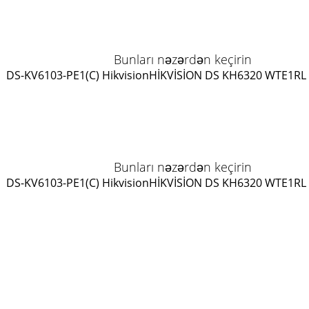
Bunları nəzərdən keçirin
DS-KV6103-PE1(C) Hikvision
HİKVİSİON DS KH6320 WTE1
RL
Bunları nəzərdən keçirin
DS-KV6103-PE1(C) Hikvision
HİKVİSİON DS KH6320 WTE1
RL