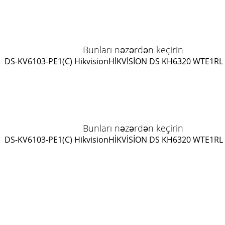
Bunları nəzərdən keçirin
DS-KV6103-PE1(C) Hikvision
HİKVİSİON DS KH6320 WTE1
RL
Bunları nəzərdən keçirin
DS-KV6103-PE1(C) Hikvision
HİKVİSİON DS KH6320 WTE1
RL