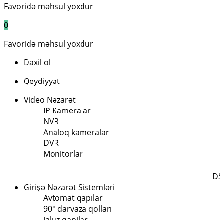
Favoridə məhsul yoxdur
0
Favoridə məhsul yoxdur
Daxil ol
Qeydiyyat
Video Nəzarət
IP Kameralar
NVR
Analoq kameralar
DVR
Monitorlar
D
Girişə Nəzarət Sistemləri
Avtomat qapılar
90° darvaza qolları
Jaluz qapilar