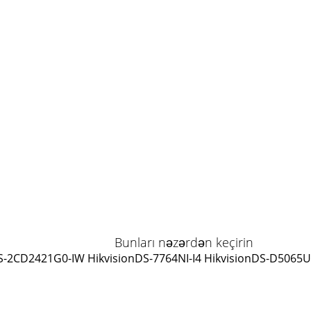
Bunları nəzərdən keçirin
S-2CD2421G0-IW Hikvision
DS-7764NI-I4 Hikvision
DS-D5065UC