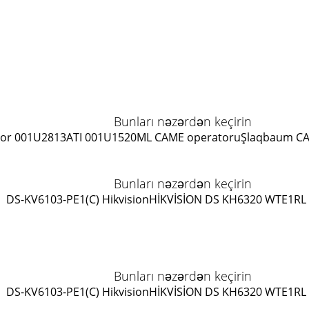
Bunları nəzərdən keçirin
or 001U2813
ATI 001U1520ML CAME operatoru
Şlaqbaum C
Bunları nəzərdən keçirin
DS-KV6103-PE1(C) Hikvision
HİKVİSİON DS KH6320 WTE1
RL
Bunları nəzərdən keçirin
DS-KV6103-PE1(C) Hikvision
HİKVİSİON DS KH6320 WTE1
RL