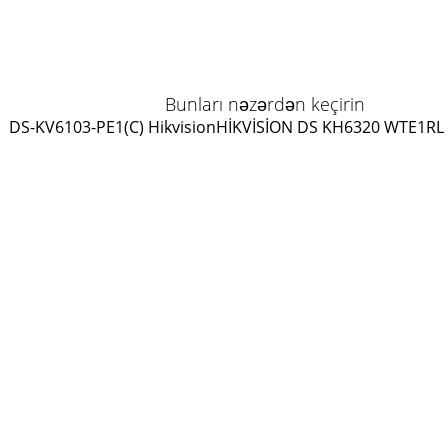
Bunları nəzərdən keçirin
DS-KV6103-PE1(C) Hikvision
HİKVİSİON DS KH6320 WTE1
RL