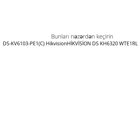
Bunları nəzərdən keçirin
DS-KV6103-PE1(C) Hikvision
HİKVİSİON DS KH6320 WTE1
RL