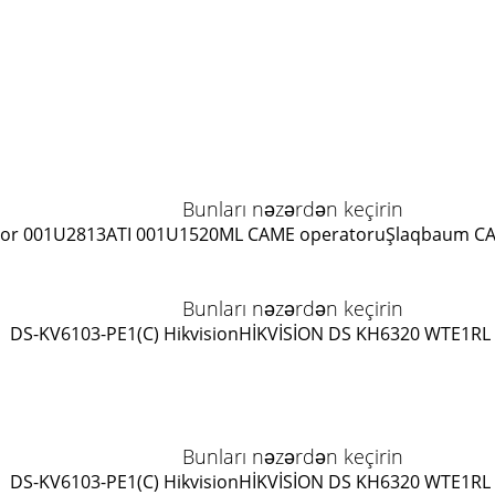
Bunları nəzərdən keçirin
or 001U2813
ATI 001U1520ML CAME operatoru
Şlaqbaum C
Bunları nəzərdən keçirin
DS-KV6103-PE1(C) Hikvision
HİKVİSİON DS KH6320 WTE1
RL
Bunları nəzərdən keçirin
DS-KV6103-PE1(C) Hikvision
HİKVİSİON DS KH6320 WTE1
RL