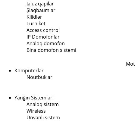
Jaluz qapilar
Şlaqbaumlar
Kilidlər
Turniket
Access control
IP Domofonlar
Analoq domofon
Bina domofon sistemi
Mot
Kompüterlər
Noutbuklar
Yanğın Sistemləri
Analoq sistem
Wireless
Ünvanlı sistem