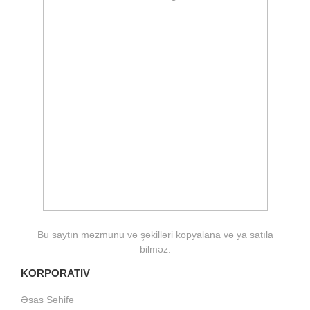
Bu saytın məzmunu və şəkilləri kopyalana və ya satıla
bilməz.
KORPORATİV
Əsas Səhifə