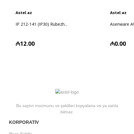
Astel.az
Astel.az
IP 212-141 (IP30) Rubezh...
Asenware A
₼12.00
₼0.00
Bu saytın məzmunu və şəkilləri kopyalana və ya satıla
bilməz.
KORPORATİV
Əsas Səhifə