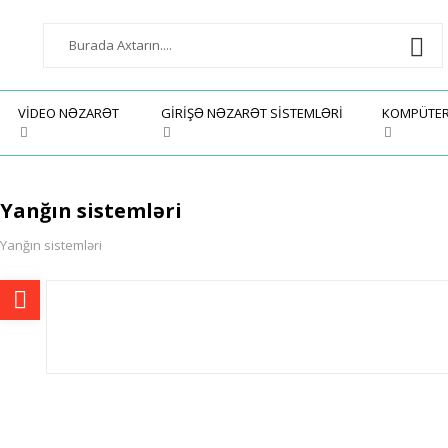
VIDEO NƏZARƏT
GIRIŞƏ NƏZARƏT SISTEMLƏRI
KOMPÜTE
Yanğın sistemləri
Yanğın sistemləri