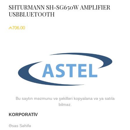
SHTURMANN SH-SG650W AMPLIFIER
USBBLUETOOTH
₼706.00
Bu saytın məzmunu və şəkilləri kopyalana və ya satıla
bilməz.
KORPORATİV
Əsas Səhifə