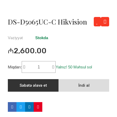
DS-D5065UC-C Hikvision
Vəziyyət
Stokda
₼2,600.00
Miqdarı:
Yalnız! 50 Məhsul sol
Səbətə əlavə et
İndi al