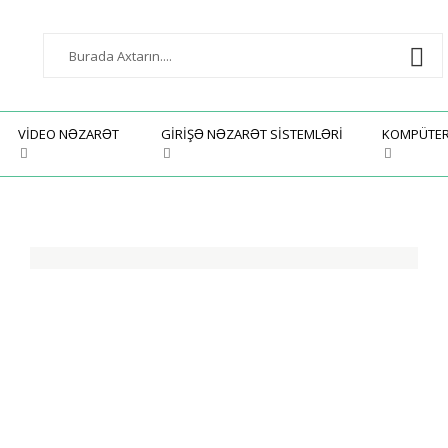
VIDEO NƏZARƏT
GIRIŞƏ NƏZARƏT SISTEMLƏRI
KOMPÜTE