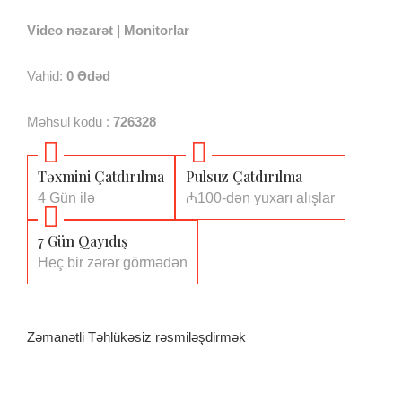
Video nəzarət
|
Monitorlar
Vahid:
0
Ədəd
Məhsul kodu :
726328
Təxmini Çatdırılma
Pulsuz Çatdırılma
4 Gün ilə
₼100-dən yuxarı alışlar
7 Gün Qayıdış
Heç bir zərər görmədən
Zəmanətli Təhlükəsiz rəsmiləşdirmək