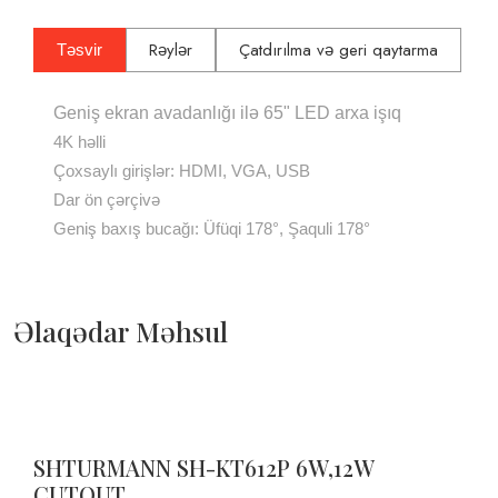
Rəylər
Çatdırılma və geri qaytarma
Təsvir
Geniş ekran avadanlığı ilə 65" LED arxa işıq
4K həlli
Çoxsaylı girişlər: HDMI, VGA, USB
Dar ön çərçivə
Geniş baxış bucağı: Üfüqi 178°, Şaquli 178°
Əlaqədar Məhsul
SHTURMANN SH-KT612P 6W,12W
CUTOUT...