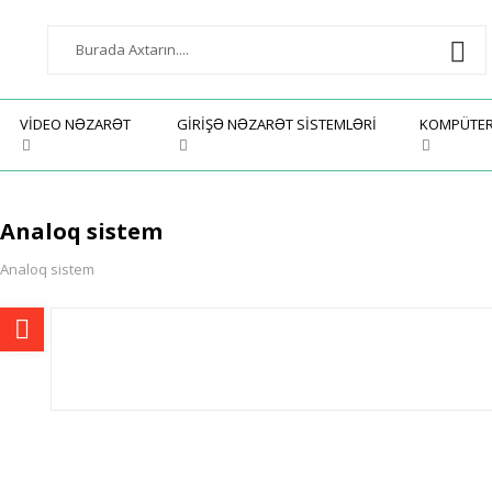
VIDEO NƏZARƏT
GIRIŞƏ NƏZARƏT SISTEMLƏRI
KOMPÜTE
Analoq sistem
Analoq sistem