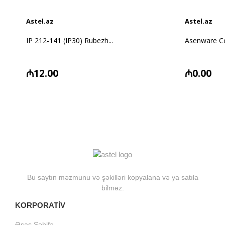
Astel.az
Astel.az
IP 212-141 (IP30) Rubezh...
Asenware Co
₼12.00
₼0.00
Bu saytın məzmunu və şəkilləri kopyalana və ya satıla
bilməz.
KORPORATİV
Əsas Səhifə